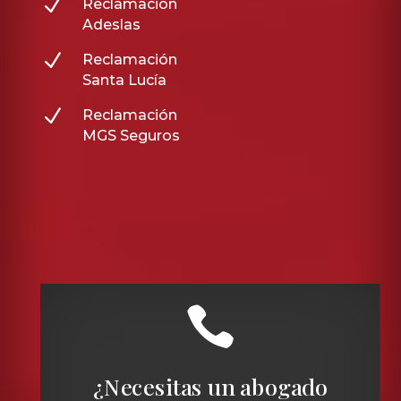
N
Reclamación
Adeslas
N
Reclamación
Santa Lucía
N
Reclamación
MGS Seguros

¿Necesitas un abogado